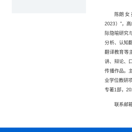
陈朗 女
2023）
际隐喻研究
分析、认知
翻译教育等
讲、辩论、
传播作品。
业学位教研
专著1部，2
联系邮箱：c